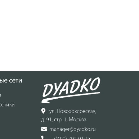
ые сети
е
ссники
ул. Новохохловская,
д. 91, стр. 1, Москва
manager@dyadko.ru