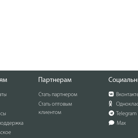
ям
Партнерам
Социальн
аты
Стать партнером
Вконтакт
Стать оптовым
Однокла
клиентом
осы
Telegram
поддержка
Max
ьское