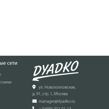
ые сети
е
ссники
ул. Новохохловская,
д. 91, стр. 1, Москва
manager@dyadko.ru