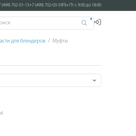
 (499) 702-01-13
+7 (499) 702-03-59
Пн-Пт с 9:00 до 18:00
*
асти для блендеров
Муфты
ы