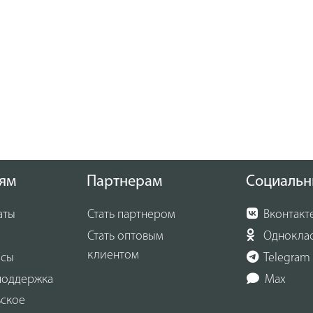
ям
Партнерам
Социальн
аты
Стать партнером
Вконтакт
Стать оптовым
Однокла
клиентом
осы
Telegram
поддержка
Max
ьское