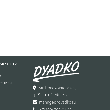
ые сети
е
ссники
ул. Новохохловская,
д. 91, стр. 1, Москва
manager@dyadko.ru