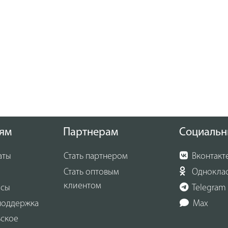
ям
Партнерам
Социальн
аты
Стать партнером
Вконтакт
Стать оптовым
Однокла
клиентом
осы
Telegram
поддержка
Max
ьское